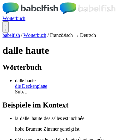
Wörterbuch
babelfish
/
Wörterbuch
/
Französisch → Deutsch
dalle haute
Wörterbuch
dalle haute
die Deckenplatte
Subst.
Beispiele im Kontext
la
dalle
haute
des salles est inclinée
hohe Bramme Zimmer geneigt ist
d^la sous-face de la
dalle
haute
étant inclinée