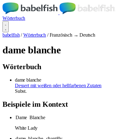
Wörterbuch
babelfish
/
Wörterbuch
/
Französisch → Deutsch
dame blanche
Wörterbuch
dame blanche
Dessert mit weißen oder hellfarbenen Zutaten
Subst.
Beispiele im Kontext
Dame
Blanche
White Lady
dame
blanche
, chantilly