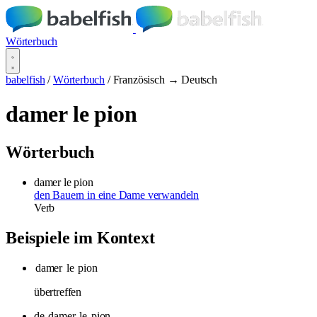
Wörterbuch
babelfish
/
Wörterbuch
/
Französisch → Deutsch
damer le pion
Wörterbuch
damer le pion
den Bauern in eine Dame verwandeln
Verb
Beispiele im Kontext
damer
le
pion
übertreffen
de
damer
le
pion