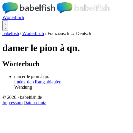
Wörterbuch
babelfish
/
Wörterbuch
/
Französisch → Deutsch
damer le pion à qn.
Wörterbuch
damer le pion à qn.
jmdm. den Rang ablaufen
Wendung
© 2026 · babelfish.de
Impressum
Datenschutz