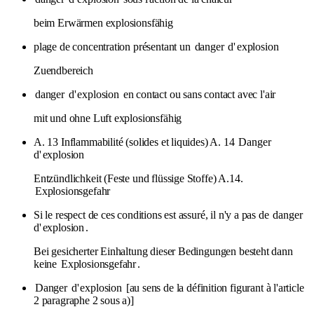
beim Erwärmen explosionsfähig
plage de concentration présentant un
danger
d'
explosion
Zuendbereich
danger
d'
explosion
en contact ou sans contact avec l'air
mit und ohne Luft explosionsfähig
A. 13 Inflammabilité (solides et liquides) A. 14
Danger
d'
explosion
Entzündlichkeit (Feste und flüssige Stoffe) A.14.
Explosionsgefahr
Si le respect de ces conditions est assuré, il n'y a pas de
danger
d'
explosion
.
Bei gesicherter Einhaltung dieser Bedingungen besteht dann
keine
Explosionsgefahr
.
Danger
d'
explosion
[au sens de la définition figurant à l'article
2 paragraphe 2 sous a)]