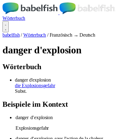
Wörterbuch
babelfish
/
Wörterbuch
/
Französisch → Deutsch
danger d'explosion
Wörterbuch
danger d'explosion
die Explosionsgefahr
Subst.
Beispiele im Kontext
danger
d'
explosion
Explosionsgefahr
danger
d'
explosion
sous l'action de la chaleur