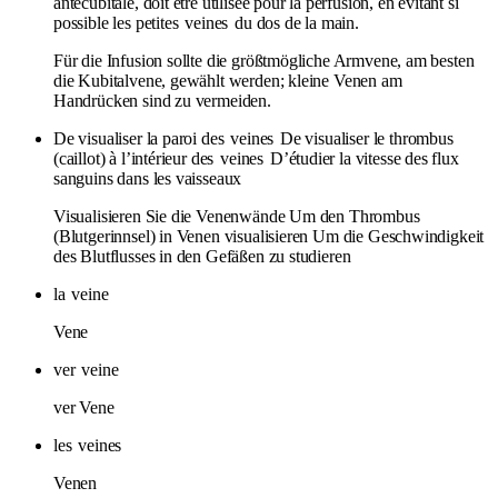
antécubitale, doit être utilisée pour la perfusion, en évitant si
possible les petites
veines
du dos de la main.
Für die Infusion sollte die größtmögliche Armvene, am besten
die Kubitalvene, gewählt werden; kleine Venen am
Handrücken sind zu vermeiden.
De visualiser la paroi des
veines
De visualiser le thrombus
(caillot) à l’intérieur des
veines
D’étudier la vitesse des flux
sanguins dans les vaisseaux
Visualisieren Sie die Venenwände Um den Thrombus
(Blutgerinnsel) in Venen visualisieren Um die Geschwindigkeit
des Blutflusses in den Gefäßen zu studieren
la
veine
Vene
ver
veine
ver Vene
les
veines
Venen