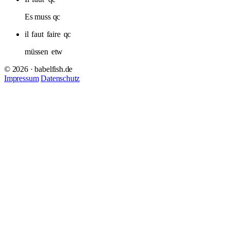
Es muss qc
il
faut
faire
qc
müssen
etw
© 2026 · babelfish.de
Impressum
Datenschutz