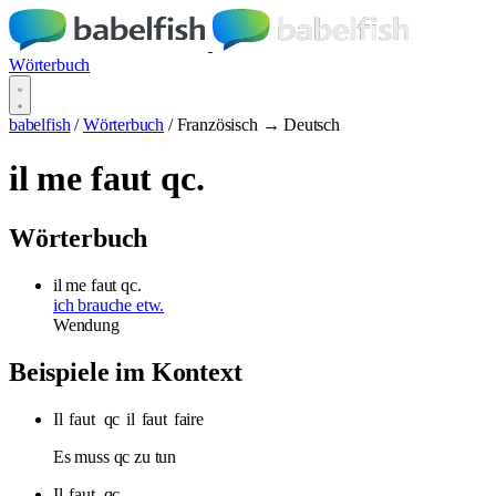
Wörterbuch
babelfish
/
Wörterbuch
/
Französisch → Deutsch
il me faut qc.
Wörterbuch
il me faut qc.
ich brauche etw.
Wendung
Beispiele im Kontext
Il
faut
qc
il
faut
faire
Es muss qc zu tun
Il
faut
qc