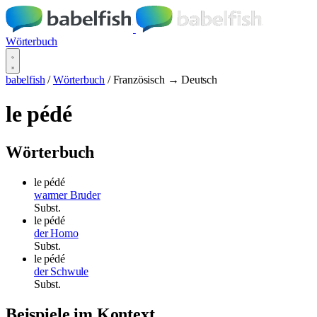
Wörterbuch
babelfish
/
Wörterbuch
/
Französisch → Deutsch
le pédé
Wörterbuch
le pédé
warmer Bruder
Subst.
le pédé
der Homo
Subst.
le pédé
der Schwule
Subst.
Beispiele im Kontext