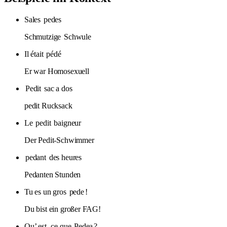
Sales
pedes
Schmutzige
Schwule
Il était
pédé
Er war Homosexuell
Pedit
sac a dos
pedit Rucksack
Le
pedit
baigneur
Der Pedit-Schwimmer
pedant
des heures
Pedanten Stunden
Tu es un gros
pede
!
Du bist ein großer FAG!
Qu’ est -ce que
Pedea
?