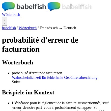
Wörterbuch
babelfish
/
Wörterbuch
/
Französisch → Deutsch
probabilité d'erreur de
facturation
Wörterbuch
probabilité d'erreur de facturation
Wahrscheinlichkeit für fehlerhafte Gebührenabrechnung
Subst.
Beispiele im Kontext
L'échéance pour le réglement de la
facture
susmentionnée, sauf
erreur
de notre part, vous a
probablement
échappée. Si