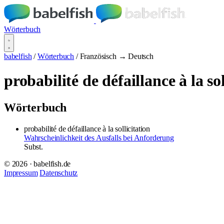
Wörterbuch
babelfish
/
Wörterbuch
/
Französisch → Deutsch
probabilité de défaillance à la sol
Wörterbuch
probabilité de défaillance à la sollicitation
Wahrscheinlichkeit des Ausfalls bei Anforderung
Subst.
© 2026 · babelfish.de
Impressum
Datenschutz