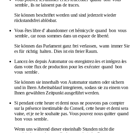
semble
, ils ne laissent pas de traces.
Sie können beschriftet werden und sind jederzeit wieder
rückstandsfrei ablösbar.
Vous êtes libre d' abandonner cet hémicycle
quand
bon
vous
semble
, car nous sommes dans un espace de liberté.
Sie können das Parlament ganz frei verlassen,
wann
immer Sie
es für
richtig
halten
. Dies ist ein freier Raum.
Lancez-les depuis Automator ou enregistrez-les et intégrez-les
dans votre flux de production pour les exécuter
quand
bon
vous
semble
.
Sie können sie innerhalb von Automator starten oder sichern
und in Ihren Arbeitsablauf integrieren, sodass sie zu einem von
Ihnen gewählten Zeitpunkt ausgeführt werden.
Si pendant cette heure et demi nous ne pouvons pas compter
sur la présence inestimable du Conseil, cette heure et demi sera
vaine, et je ne le souhaite pas. Vous pouvez nous quitter
quand
bon
vous
semble
.
Wenn uns während dieser eineinhalb Stunden nicht die