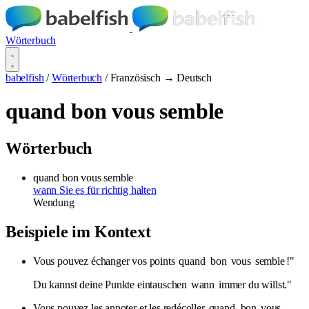
Wörterbuch
babelfish
/
Wörterbuch
/
Französisch → Deutsch
quand bon vous semble
Wörterbuch
quand bon vous semble
wann Sie es für richtig halten
Wendung
Beispiele im Kontext
Vous pouvez échanger vos points
quand
bon
vous
semble
!"
Du kannst deine Punkte eintauschen
wann
immer du willst."
Vous pouvez les annoter et les redécoller
quand
bon
vous