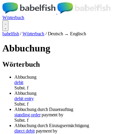
Wörterbuch
babelfish
/
Wörterbuch
/
Deutsch → Englisch
Abbuchung
Wörterbuch
Abbuchung
debit
Subst.
f
Abbuchung
debit entry
Subst.
f
Abbuchung
durch Dauerauftrag
standing order
payment by
Subst.
f
Abbuchung
durch Einzugsermächtigung
direct debit
payment by