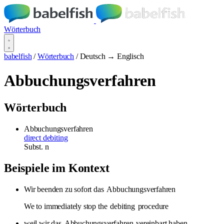
Wörterbuch
babelfish
/
Wörterbuch
/
Deutsch → Englisch
Abbuchungsverfahren
Wörterbuch
Abbuchungsverfahren
direct debiting
Subst.
n
Beispiele im Kontext
Wir beenden zu sofort das
Abbuchungsverfahren
We to immediately stop the
debiting
procedure
weil wir das
Abbuchungsverfahren
vereinbart haben