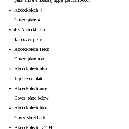
plate
and the housing upper part can occur.
Abdeckblech
4
Cover
plate
4
4.3
Abdeckblech
4.3
cover
plate
Abdeckblech
Heck
Cover
plate
rear
Abdeckblech
oben
Top
cover
plate
Abdeckblech
unten
Cover
plate
below
Abdeckblech
hinten
Cover
sheet back
Abdeckblech
1.4404