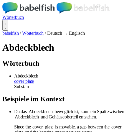
Wörterbuch
babelfish
/
Wörterbuch
/
Deutsch → Englisch
Abdeckblech
Wörterbuch
Abdeckblech
cover plate
Subst.
n
Beispiele im Kontext
Da das
Abdeckblech
beweglich ist, kann ein Spalt zwischen
Abdeckblech
und Gehäuseoberteil entstehen.
Since the
cover
plate
is movable, a gap between the
cover