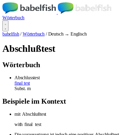
Wörterbuch
babelfish
/
Wörterbuch
/
Deutsch → Englisch
Abschlußtest
Wörterbuch
Abschlusstest
final test
Subst.
m
Beispiele im Kontext
mit
Abschlußtest
with
final
test
Die voraussetzung ist jedoch eine positiver
Abschlußtest