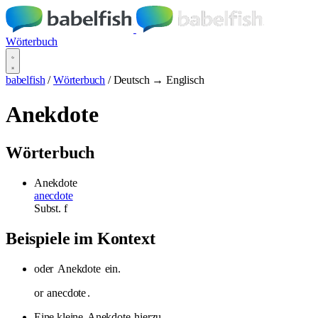
Wörterbuch
babelfish
/
Wörterbuch
/
Deutsch → Englisch
Anekdote
Wörterbuch
Anekdote
anecdote
Subst.
f
Beispiele im Kontext
oder
Anekdote
ein.
or
anecdote
.
Eine kleine
Anekdote
hierzu