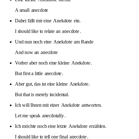
A small
anecdote
Dabei fällt mir eine
Anekdote
ein.
I should like to relate an
anecdote
.
Und nun noch eine
Anekdote
am Rande
And now an
anecdote
Vorher aber noch eine kleine
Anekdote
.
But first a little
anecdote
.
Aber gut, das ist eine kleine
Anekdote
.
But that is merely incidental.
Ich will Ihnen mit einer
Anekdote
antworten.
Let me speak
anecdotally
.
Ich möchte noch eine letzte
Anekdote
erzählen.
I should like to tell one final
anecdote
.