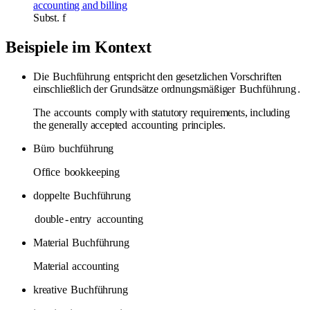
accounting and billing
Subst.
f
Beispiele im Kontext
Die
Buchführung
entspricht den gesetzlichen Vorschriften
einschließlich der Grundsätze ordnungsmäßiger
Buchführung
.
The
accounts
comply with statutory requirements, including
the generally accepted
accounting
principles.
Büro
buchführung
Office
bookkeeping
doppelte
Buchführung
double
-
entry
accounting
Material
Buchführung
Material
accounting
kreative
Buchführung