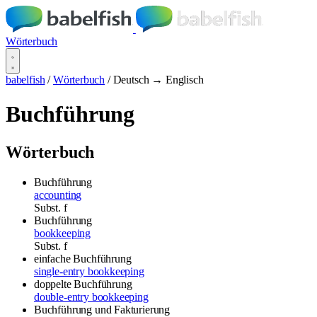
Wörterbuch
babelfish
/
Wörterbuch
/
Deutsch → Englisch
Buchführung
Wörterbuch
Buchführung
accounting
Subst.
f
Buchführung
bookkeeping
Subst.
f
einfache Buchführung
single-entry bookkeeping
doppelte Buchführung
double-entry bookkeeping
Buchführung und Fakturierung