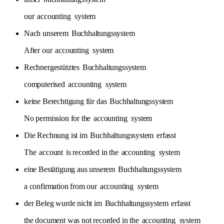
our
accounting
system
Nach unserem
Buchhaltungssystem
After our
accounting
system
Rechnergestütztes
Buchhaltungssystem
computerised
accounting
system
keine Berechtigung für das
Buchhaltungssystem
No permission for the
accounting
system
Die Rechnung ist im
Buchhaltungssystem
erfasst
The
account
is recorded in the
accounting
system
eine Bestätigung aus unserem
Buchhaltungssystem
a confirmation from our
accounting
system
der Beleg wurde nicht im
Buchhaltungssystem
erfasst
the document was not recorded in the
accounting
system