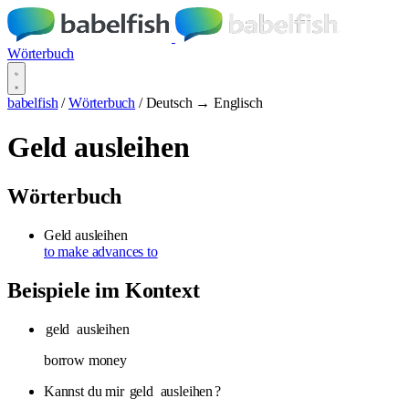
Wörterbuch
babelfish
/
Wörterbuch
/
Deutsch → Englisch
Geld ausleihen
Wörterbuch
Geld ausleihen
to make advances to
Beispiele im Kontext
geld
ausleihen
borrow money
Kannst du mir
geld
ausleihen
?