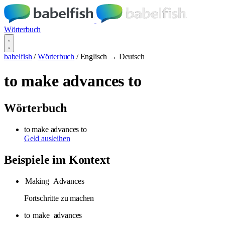
Wörterbuch
babelfish
/
Wörterbuch
/
Englisch → Deutsch
to make advances to
Wörterbuch
to make advances to
Geld ausleihen
Beispiele im Kontext
Making
Advances
Fortschritte zu machen
to
make
advances