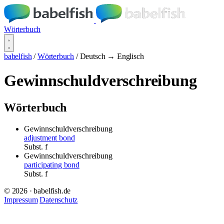
Wörterbuch
babelfish
/
Wörterbuch
/
Deutsch → Englisch
Gewinnschuldverschreibung
Wörterbuch
Gewinnschuldverschreibung
adjustment bond
Subst.
f
Gewinnschuldverschreibung
participating bond
Subst.
f
© 2026 · babelfish.de
Impressum
Datenschutz