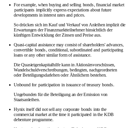
For example, when buying and selling
bonds
, financial market
participants
implicitly express expectations about future
developments in interest rates and prices.
So drücken sich im Kauf und Verkauf von Anleihen implizit die
Erwartungen der Finanzmarktteilnehmer hinsichtlich der
künftigen Entwicklung der Zinsen und Preise aus.
Quasi-capital assistance may consist of shareholders' advances,
convertible
bonds
, conditional, subordinated and
participating
loans or any other similar form of assistance.
Die Quasieigenkapitalhilfe kann in Aktionärsvorschüssen,
Wandelschuldverschreibungen, bedingten, nachgeordneten
oder Beteiligungsdarlehen oder Ähnlichem bestehen.
Unbound for
participation
in issuance of treasury
bonds
.
Ungebunden für die Beteiligung an der Emission von
Staatsanleihen.
Hynix itself did not sell any corporate
bonds
into the
commercial market at the time it
participated
in the KDB
debenture programme.