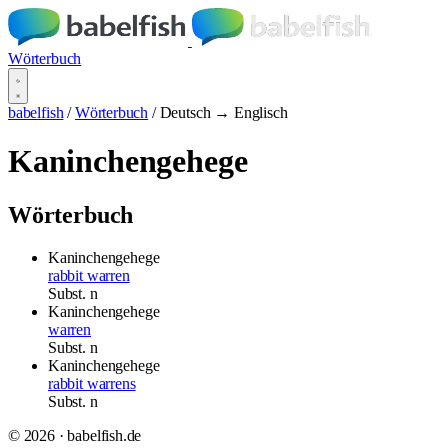
Wörterbuch
babelfish
/
Wörterbuch
/
Deutsch → Englisch
Kaninchengehege
Wörterbuch
Kaninchengehege
rabbit warren
Subst.
n
Kaninchengehege
warren
Subst.
n
Kaninchengehege
rabbit warrens
Subst.
n
© 2026 · babelfish.de