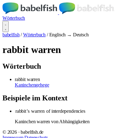
Wörterbuch
babelfish
/
Wörterbuch
/
Englisch → Deutsch
rabbit warren
Wörterbuch
rabbit warren
Kaninchengehege
Beispiele im Kontext
rabbit
's
warren
of interdependencies
Kaninchen warren von Abhängigkeiten
© 2026 · babelfish.de
Impressum
Datenschutz