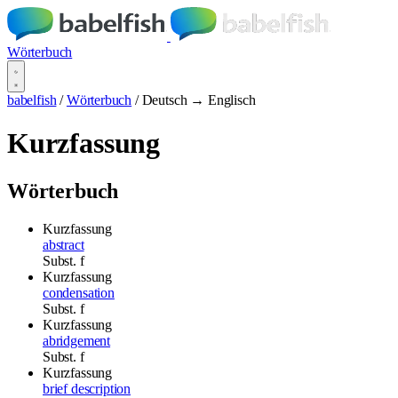
Wörterbuch
babelfish
/
Wörterbuch
/
Deutsch → Englisch
Kurzfassung
Wörterbuch
Kurzfassung
abstract
Subst.
f
Kurzfassung
condensation
Subst.
f
Kurzfassung
abridgement
Subst.
f
Kurzfassung
brief description