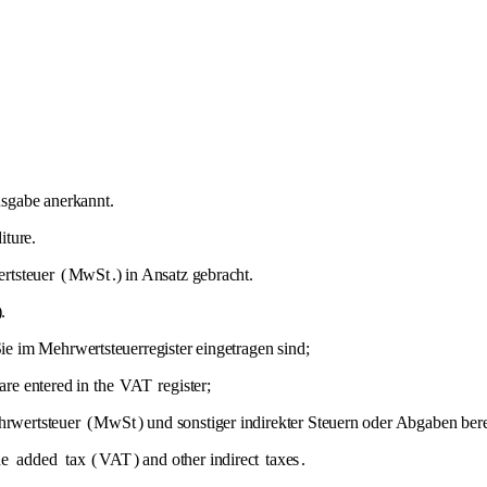
Ausgabe anerkannt.
iture.
rtsteuer
(
MwSt
.) in Ansatz gebracht.
).
Sie im Mehrwertsteuerregister eingetragen sind;
are entered in the
VAT
register;
rwertsteuer
(
MwSt
) und sonstiger indirekter Steuern oder Abgaben ber
ue
added
tax
(
VAT
) and other indirect
taxes
.