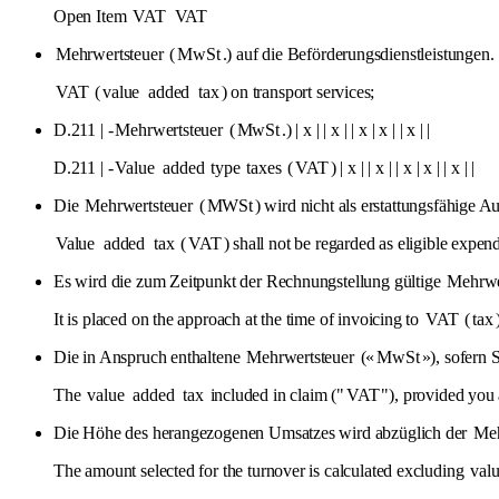
Open Item
VAT
VAT
Mehrwertsteuer
(
MwSt
.) auf die Beförderungsdienstleistungen.
VAT
(
value
added
tax
) on transport services;
D.211 | -
Mehrwertsteuer
(
MwSt
.) | x | | x | | x | x | | x | |
D.211 | -
Value
added
type
taxes
(
VAT
) | x | | x | | x | x | | x | |
Die
Mehrwertsteuer
(
MWSt
) wird nicht als erstattungsfähige 
Value
added
tax
(
VAT
) shall not be regarded as eligible expend
Es wird die zum Zeitpunkt der Rechnungstellung gültige
Mehrwe
It is placed on the approach at the time of invoicing to
VAT
(
tax
Die in Anspruch enthaltene
Mehrwertsteuer
(«
MwSt
»), sofern 
The
value
added
tax
included in claim ("
VAT
"), provided you 
Die Höhe des herangezogenen Umsatzes wird abzüglich der
Meh
The amount selected for the turnover is calculated excluding
val