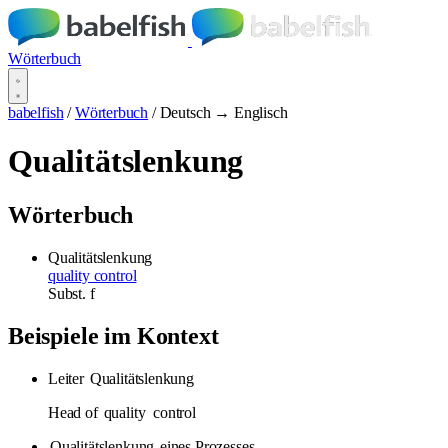
Wörterbuch
babelfish
/
Wörterbuch
/
Deutsch → Englisch
Qualitätslenkung
Wörterbuch
Qualitätslenkung
quality control
Subst.
f
Beispiele im Kontext
Leiter
Qualitätslenkung
Head of
quality
control
Qualitätslenkung
eines Prozesses