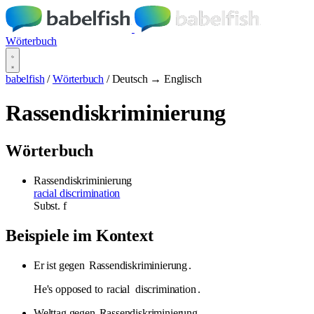
Wörterbuch
babelfish
/
Wörterbuch
/
Deutsch → Englisch
Rassendiskriminierung
Wörterbuch
Rassendiskriminierung
racial discrimination
Subst.
f
Beispiele im Kontext
Er ist gegen
Rassendiskriminierung
.
He's opposed to
racial
discrimination
.
Welttag gegen
Rassendiskriminierung