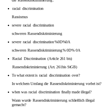
die
Rassendiskriminierung
.
racial
discrimination
Rassismus
severe
racial
discrimination
schweren
Rassendiskriminierung
severe
racial
discrimination
%0D%0A
schweren
Rassendiskriminierung
% 0D% 0A
Racial
Discrimination
(Article 261 bis)
Rassendiskriminierung
(Art. 261bis StGB)
To what extent is
racial
discrimination
over?
In welchem Umfang die
Rassendiskriminierung
vorbei ist?
when was
racial
discrimination
finally made illegal?
Wann wurde
Rassendiskriminierung
schließlich illegal
gemacht?