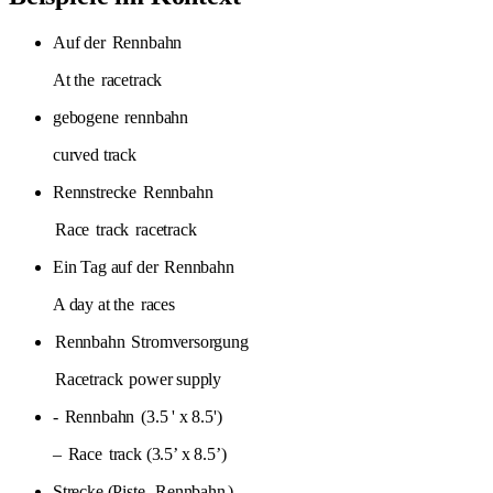
Auf der
Rennbahn
At the
racetrack
gebogene
rennbahn
curved track
Rennstrecke
Rennbahn
Race
track
racetrack
Ein Tag auf der
Rennbahn
A day at the
races
Rennbahn
Stromversorgung
Racetrack
power supply
-
Rennbahn
(3.5 ' x 8.5')
–
Race
track (3.5’ x 8.5’)
Strecke (Piste,
Rennbahn
)