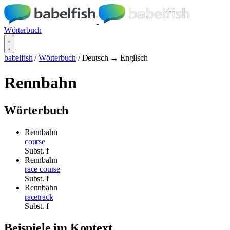
Wörterbuch
babelfish
/
Wörterbuch
/
Deutsch → Englisch
Rennbahn
Wörterbuch
Rennbahn
course
Subst.
f
Rennbahn
race course
Subst.
f
Rennbahn
racetrack
Subst.
f
Beispiele im Kontext