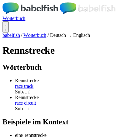
Wörterbuch
babelfish
/
Wörterbuch
/
Deutsch → Englisch
Rennstrecke
Wörterbuch
Rennstrecke
race track
Subst.
f
Rennstrecke
race circuit
Subst.
f
Beispiele im Kontext
eine
rennstrecke