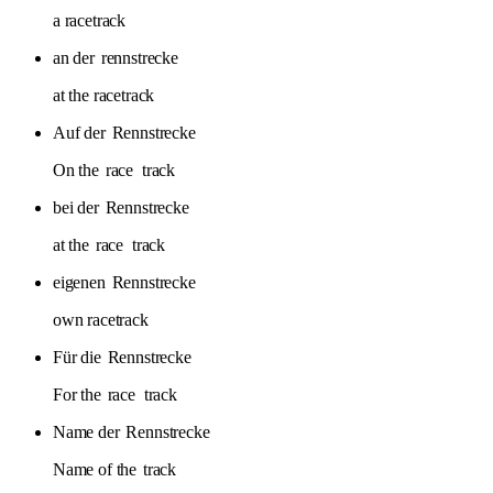
a racetrack
an der
rennstrecke
at the racetrack
Auf der
Rennstrecke
On the
race
track
bei der
Rennstrecke
at the
race
track
eigenen
Rennstrecke
own racetrack
Für die
Rennstrecke
For the
race
track
Name der
Rennstrecke
Name of the
track