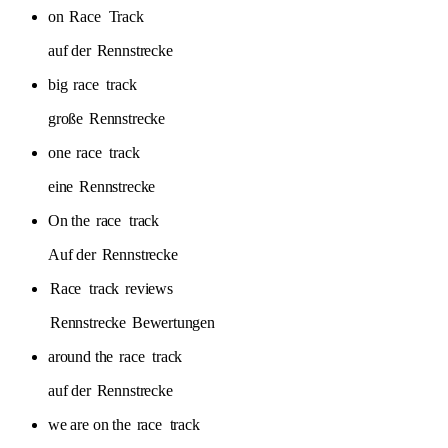
on
Race
Track
auf der
Rennstrecke
big
race
track
große
Rennstrecke
one
race
track
eine
Rennstrecke
On the
race
track
Auf der
Rennstrecke
Race
track
reviews
Rennstrecke
Bewertungen
around the
race
track
auf der
Rennstrecke
we are on the
race
track