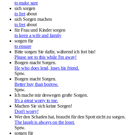
to make sure
sich sorgen
to fret
about
sich Sorgen machen
to fret
about
für Frau und Kinder sorgen
to keep a wife and family
sorgen für
to ensure
Bitte sorgen Sie dafür, während ich fort bin!
Please see to this while I'm away!
Borgen macht Sorgen.
He who does lend, loses his friend.
Sprw.
Borgen macht Sorgen.
Better buy than borrow.
Sprw.
Ich mache mir deswegen große Sorgen.
It's a great worry to me.
Machen Sie sich keine Sorgen!
Don't worry!
Wer den Schaden hat, braucht für den Spott nicht zu sorgen.
The laugh is always on the loser.
Sprw.
sorgen
für