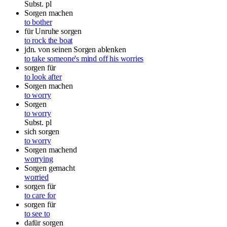
Subst.
pl
Sorgen machen
to bother
für Unruhe sorgen
to rock the boat
jdn. von seinen Sorgen ablenken
to take someone's mind off his worries
sorgen für
to look after
Sorgen machen
to worry
Sorgen
to worry
Subst.
pl
sich sorgen
to worry
Sorgen machend
worrying
Sorgen gemacht
worried
sorgen für
to care for
sorgen für
to see to
dafür sorgen