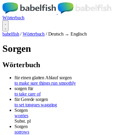
Wörterbuch
babelfish
/
Wörterbuch
/
Deutsch → Englisch
Sorgen
Wörterbuch
für einen glatten Ablauf sorgen
to make sure things run smoothly
sorgen für
to take care of
für Gerede sorgen
to set tongues wagging
Sorgen
worries
Subst.
pl
Sorgen
sorrows