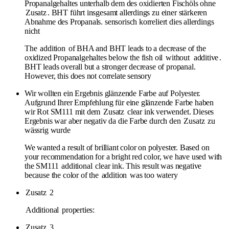
Propanalgehaltes unterhalb dem des oxidierten Fischöls ohne
Zusatz
. BHT führt insgesamt allerdings zu einer stärkeren
Abnahme des Propanals. sensorisch korreliert dies allerdings
nicht
The
addition
of BHA and BHT leads to a decrease of the
oxidized Propanalgehaltes below the fish oil
without
additive
.
BHT leads overall but a stronger decrease of propanal.
However, this does not correlate sensory
Wir wollten ein Ergebnis glänzende Farbe auf Polyester.
Aufgrund Ihrer Empfehlung für eine glänzende Farbe haben
wir Rot SM111 mit dem
Zusatz
clear ink verwendet. Dieses
Ergebnis war aber negativ da die Farbe durch den
Zusatz
zu
wässrig wurde
We wanted a result of brilliant color on polyester. Based on
your recommendation for a bright red color, we have used with
the SM111
additional
clear ink. This result was negative
because the color of the
addition
was too watery
Zusatz
2
Additional
properties:
Zusatz
3