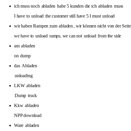
ich muss noch
abladen
habe 5 kunden die ich
abladen
muss
I have to
unload
the customer still have 5 I must
unload
wir haben Rampen zum
abladen
, wir können nicht von der Seit
we have to
unload
ramps, we can not
unload
from the side
am
abladen
on
dump
das
Abladen
unloading
LKW
abladen
Dump
truck
Kkw
abladen
NPP download
Ware
abladen