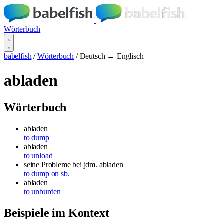
Wörterbuch
babelfish
/
Wörterbuch
/
Deutsch → Englisch
abladen
Wörterbuch
abladen
to dump
abladen
to unload
seine Probleme bei jdm. abladen
to dump on sb.
abladen
to unburden
Beispiele im Kontext