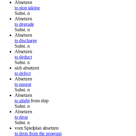
Absetzen
to stop taking
Subst.
n
Absetzen
to degrade
Subst.
n
Absetzen
to discharge
Subst.
n
Absetzen
to deduct
Subst.
n
sich absetzen
to defect
Absetzen
to unseat
Subst.
n
Absetzen
to alight
from ship
Subst.
n
Absetzen
to drop
Subst.
n
vom Spielplan absetzen
to drop from the program