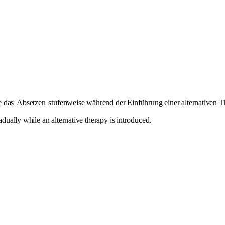
e das
Absetzen
stufenweise während der Einführung einer alternativen Th
adually while an alternative therapy is introduced.