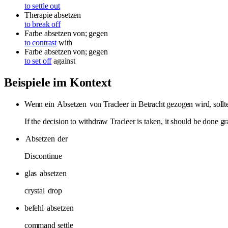
to settle out
Therapie
absetzen
to break off
Farbe
absetzen
von; gegen
to contrast
with
Farbe
absetzen
von; gegen
to set off
against
Beispiele im Kontext
Wenn ein
Absetzen
von Tracleer in Betracht gezogen wird, sollt
If the decision to withdraw Tracleer is taken, it should be done gr
Absetzen
der
Discontinue
glas
absetzen
crystal
drop
befehl
absetzen
command settle