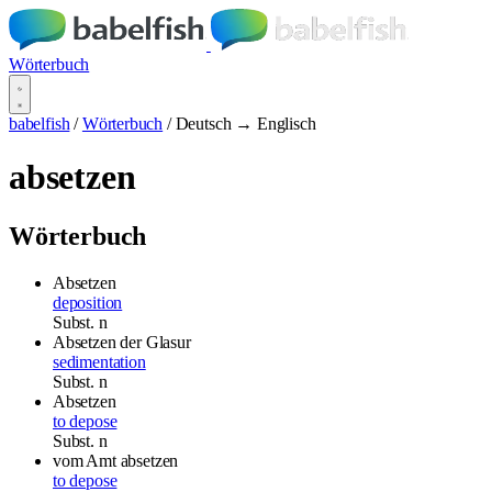
Wörterbuch
babelfish
/
Wörterbuch
/
Deutsch → Englisch
absetzen
Wörterbuch
Absetzen
deposition
Subst.
n
Absetzen der Glasur
sedimentation
Subst.
n
Absetzen
to depose
Subst.
n
vom Amt absetzen
to depose