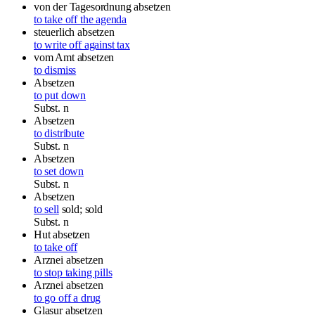
von der Tagesordnung absetzen
to take off the agenda
steuerlich absetzen
to write off against tax
vom Amt absetzen
to dismiss
Absetzen
to put down
Subst.
n
Absetzen
to distribute
Subst.
n
Absetzen
to set down
Subst.
n
Absetzen
to sell
sold; sold
Subst.
n
Hut
absetzen
to take off
Arznei
absetzen
to stop taking pills
Arznei
absetzen
to go off a drug
Glasur
absetzen