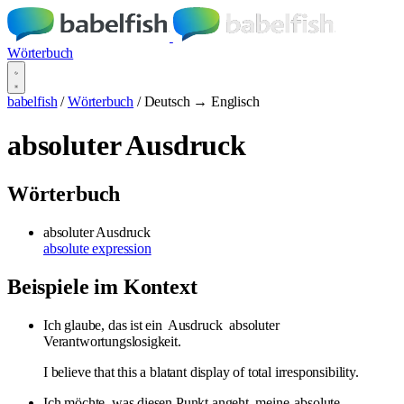
Wörterbuch
babelfish
/
Wörterbuch
/
Deutsch → Englisch
absoluter Ausdruck
Wörterbuch
absoluter Ausdruck
absolute expression
Beispiele im Kontext
Ich glaube, das ist ein
Ausdruck
absoluter
Verantwortungslosigkeit.
I believe that this a blatant display of total irresponsibility.
Ich möchte, was diesen Punkt angeht, meine
absolute