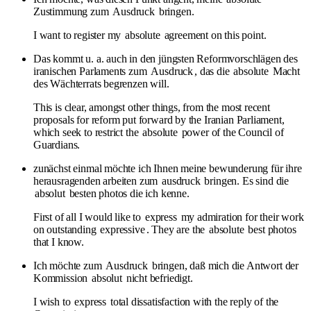
Zustimmung zum
Ausdruck
bringen.
I want to register my
absolute
agreement on this point.
Das kommt u. a. auch in den jüngsten Reformvorschlägen des
iranischen Parlaments zum
Ausdruck
, das die
absolute
Macht
des Wächterrats begrenzen will.
This is clear, amongst other things, from the most recent
proposals for reform put forward by the Iranian Parliament,
which seek to restrict the
absolute
power of the Council of
Guardians.
zunächst einmal möchte ich Ihnen meine bewunderung für ihre
herausragenden arbeiten zum
ausdruck
bringen. Es sind die
absolut
besten photos die ich kenne.
First of all I would like to
express
my admiration for their work
on outstanding
expressive
. They are the
absolute
best photos
that I know.
Ich möchte zum
Ausdruck
bringen, daß mich die Antwort der
Kommission
absolut
nicht befriedigt.
I wish to
express
total dissatisfaction with the reply of the