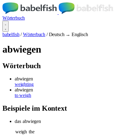
Wörterbuch
babelfish
/
Wörterbuch
/
Deutsch → Englisch
abwiegen
Wörterbuch
abwiegen
weighting
abwiegen
to weigh
Beispiele im Kontext
das
abwiegen
weigh
the