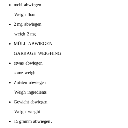
mehl
abwiegen
Weigh
flour
2 mg
abwiegen
weigh
2 mg
MÜLL
ABWIEGEN
GARBAGE
WEIGHING
etwas
abwiegen
some
weigh
Zutaten
abwiegen
Weigh
ingredients
Gewicht
abwiegen
Weigh
weight
15 gramm
abwiegen
.