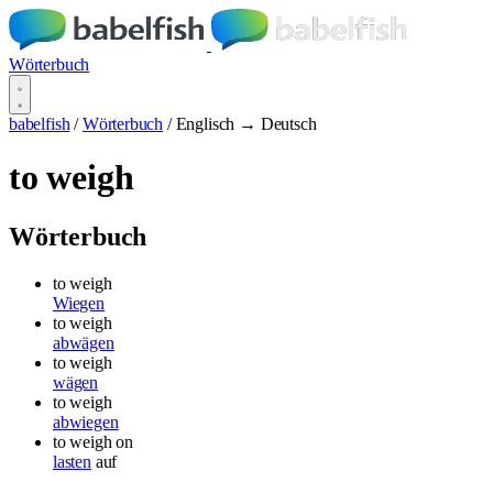
Wörterbuch
babelfish
/
Wörterbuch
/
Englisch → Deutsch
to weigh
Wörterbuch
to weigh
Wiegen
to weigh
abwägen
to weigh
wägen
to weigh
abwiegen
to weigh
on
lasten
auf