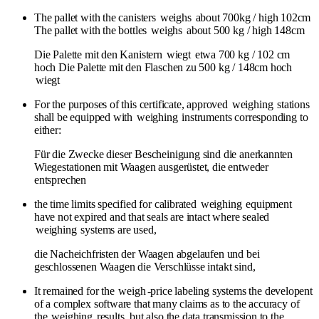
The pallet with the canisters
weighs
about 700kg / high 102cm
The pallet with the bottles
weighs
about 500 kg / high 148cm
Die Palette mit den Kanistern
wiegt
etwa 700 kg / 102 cm
hoch Die Palette mit den Flaschen zu 500 kg / 148cm hoch
wiegt
For the purposes of this certificate, approved
weighing
stations
shall be equipped with
weighing
instruments corresponding to
either:
Für die Zwecke dieser Bescheinigung sind die anerkannten
Wiegestationen mit Waagen ausgerüstet, die entweder
entsprechen
the time limits specified for calibrated
weighing
equipment
have not expired and that seals are intact where sealed
weighing
systems are used,
die Nacheichfristen der Waagen abgelaufen und bei
geschlossenen Waagen die Verschlüsse intakt sind,
It remained for the
weigh
-price labeling systems the developent
of a complex software that many claims as to the accuracy of
the
weighing
results, but also the data transmission to the