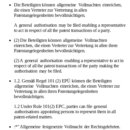
Die Beteiligten können
allgemeine
Vollmachten
einreichen,
die einen Vertreter zur Vertretung in allen
Patentangelegenheiten bevollmächtigen.
A
general
authorisation
may be filed enabling a representative
to act in respect of all the patent transactions of a party.
(2) Die Beteiligten können
allgemeine
Vollmachten
einreichen, die einen Vertreter zur Vertretung in allen ihren
Patentangelegenheiten bevollmächtigen.
(2) A
general
authorisation
enabling a representative to act in
respect of all the patent transactions of the party making the
authorisation
may be filed.
1.2. Gemäß Regel 101 (2) EPÜ können die Beteiligten
allgemeine
Vollmachten
einreichen, die einen Vertreter zur
Vertretung in allen ihren Patentangelegenheiten
bevollmächtigen.
1.2 Under Rule 101(2) EPC, parties can file
general
authorisations
appointing persons to represent them in all
patent-related matters.
:*"
Allgemeine
festgesetzte
Vollmacht
der Rechtsgelehrten.