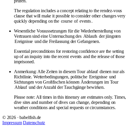
prüfen.
The regulation includes a concept relating to the rendez-vous
clause that will make it possible to consider other changes very
quickly depending on the
course
of
events
.
Wesentliche Voraussetzungen für die Wiederherstellung von
Vertrauen sind eine Untersuchung des
Ablaufs
der jüngsten
Ereignisse
und die Freilassung der Gefangenen.
Essential preconditions for restoring confidence are the setting
up of an inquiry into the recent
events
and the release of those
imprisoned.
Anmerkung: Alle Zeiten in diesem Tour
ablauf
dienen nur als
Richtlinie. Wetterbedingungen, politische
Ereignisse
und
Sichtungen von Großfischen können Änderungen im Tour
Ablauf
und der Anzahl der Tauchgänge bewirken.
Please note: All times in this itinerary are estimates only. Times,
dive sites and number of dives can change, depending on
weather conditions and special requests or circumstances.
© 2026 · babelfish.de
Impressum
Datenschutz