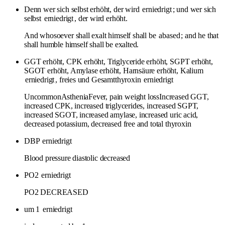
Denn wer sich selbst erhöht, der wird
erniedrigt
; und wer sich
selbst
erniedrigt
, der wird erhöht.
And whosoever shall exalt himself shall be
abased
; and he that
shall humble himself shall be exalted.
GGT erhöht, CPK erhöht, Triglyceride erhöht, SGPT erhöht,
SGOT erhöht, Amylase erhöht, Harnsäure erhöht, Kalium
erniedrigt
, freies und Gesamtthyroxin
erniedrigt
UncommonAstheniaFever, pain weight lossIncreased GGT,
increased CPK, increased triglycerides, increased SGPT,
increased SGOT, increased amylase, increased uric acid,
decreased potassium, decreased free and total thyroxin
DBP
erniedrigt
Blood pressure diastolic decreased
PO2
erniedrigt
PO2 DECREASED
um 1
erniedrigt