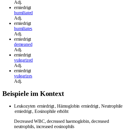
Adj.
erniedrigt
humiliated
Adj.
erniedrigt
humiliates
Adj.
erniedrigt
demeaned
Adj.
erniedrigt
vulgarized
Adj.
erniedrigt
vulgarizes
Adj.
Beispiele im Kontext
Leukozyten
erniedrigt
, Hämoglobin
erniedrigt
, Neutrophile
erniedrigt
, Eosinophile erhöht
Decreased WBC, decreased haemoglobin, decreased
neutrophils, increased eosinophils