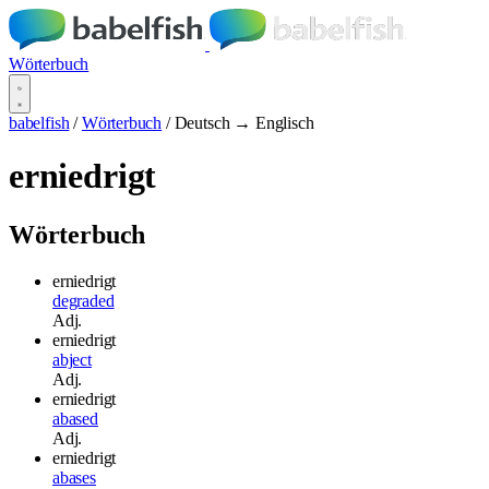
Wörterbuch
babelfish
/
Wörterbuch
/
Deutsch → Englisch
erniedrigt
Wörterbuch
erniedrigt
degraded
Adj.
erniedrigt
abject
Adj.
erniedrigt
abased
Adj.
erniedrigt
abases