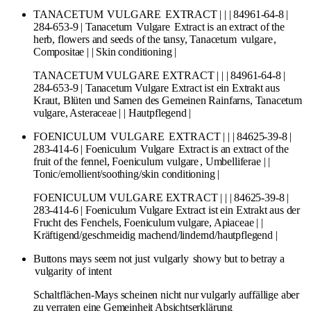
TANACETUM
VULGARE
EXTRACT | | | 84961-64-8 |
284-653-9 | Tanacetum
Vulgare
Extract is an extract of the
herb, flowers and seeds of the tansy, Tanacetum
vulgare
,
Compositae | | Skin conditioning |
TANACETUM VULGARE EXTRACT | | | 84961-64-8 |
284-653-9 | Tanacetum Vulgare Extract ist ein Extrakt aus
Kraut, Blüten und Samen des Gemeinen Rainfarns, Tanacetum
vulgare, Asteraceae | | Hautpflegend |
FOENICULUM
VULGARE
EXTRACT | | | 84625-39-8 |
283-414-6 | Foeniculum
Vulgare
Extract is an extract of the
fruit of the fennel, Foeniculum
vulgare
, Umbelliferae | |
Tonic/emollient/soothing/skin conditioning |
FOENICULUM VULGARE EXTRACT | | | 84625-39-8 |
283-414-6 | Foeniculum Vulgare Extract ist ein Extrakt aus der
Frucht des Fenchels, Foeniculum vulgare, Apiaceae | |
Kräftigend/geschmeidig machend/lindernd/hautpflegend |
Buttons mays seem not just
vulgarly
showy but to betray a
vulgarity
of intent
Schaltflächen-Mays scheinen nicht nur vulgarly auffällige aber
zu verraten eine Gemeinheit Absichtserklärung