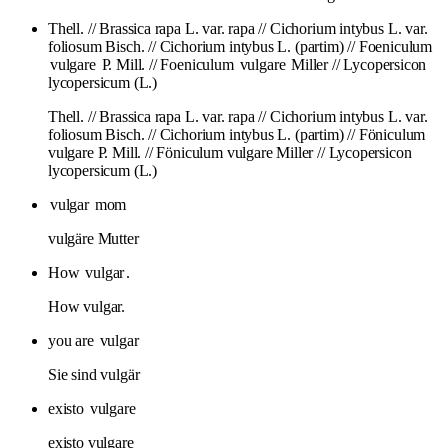
Thell. // Brassica rapa L. var. rapa // Cichorium intybus L. var.
foliosum Bisch. // Cichorium intybus L. (partim) // Foeniculum
vulgare
P. Mill. // Foeniculum
vulgare
Miller // Lycopersicon
lycopersicum (L.)
Thell. // Brassica rapa L. var. rapa // Cichorium intybus L. var.
foliosum Bisch. // Cichorium intybus L. (partim) // Föniculum
vulgare P. Mill. // Föniculum vulgare Miller // Lycopersicon
lycopersicum (L.)
vulgar
mom
vulgäre Mutter
How
vulgar
.
How vulgar.
you are
vulgar
Sie sind vulgär
existo
vulgare
existo vulgare