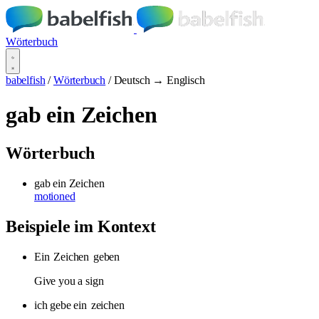
Wörterbuch
babelfish
/
Wörterbuch
/
Deutsch → Englisch
gab ein Zeichen
Wörterbuch
gab ein Zeichen
motioned
Beispiele im Kontext
Ein
Zeichen
geben
Give you a sign
ich gebe ein
zeichen