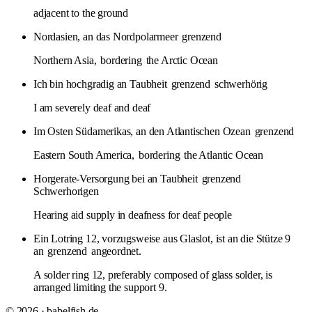
adjacent to the ground
Nordasien, an das Nordpolarmeer
grenzend
Northern Asia,
bordering
the Arctic Ocean
Ich bin hochgradig an Taubheit
grenzend
schwerhörig
I am severely deaf and deaf
Im Osten Südamerikas, an den Atlantischen Ozean
grenzend
Eastern South America,
bordering
the Atlantic Ocean
Horgerate-Versorgung bei an Taubheit
grenzend
Schwerhorigen
Hearing aid supply in deafness for deaf people
Ein Lotring 12, vorzugsweise aus Glaslot, ist an die Stütze 9
an­
grenzend
angeordnet.
A solder ring 12, preferably composed of glass solder, is
arranged limiting the support 9.
© 2026 · babelfish.de