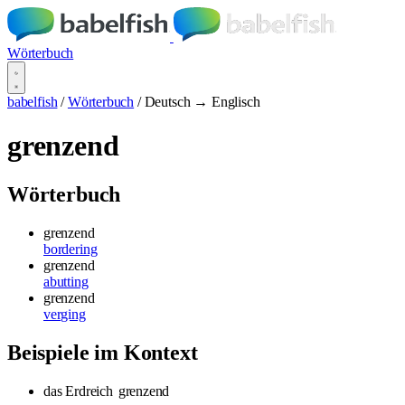
Wörterbuch
babelfish
/
Wörterbuch
/
Deutsch → Englisch
grenzend
Wörterbuch
grenzend
bordering
grenzend
abutting
grenzend
verging
Beispiele im Kontext
das Erdreich
grenzend