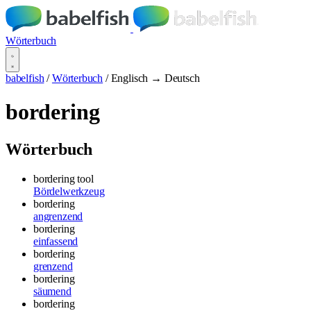
Wörterbuch
babelfish
/
Wörterbuch
/
Englisch → Deutsch
bordering
Wörterbuch
bordering tool
Bördelwerkzeug
bordering
angrenzend
bordering
einfassend
bordering
grenzend
bordering
säumend
bordering