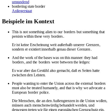
umrandend
bordering state
border
Anliegerstaat
Beispiele im Kontext
This is not something alien to our
borders
but something that
persists within these very
borders
.
Er ist keine Erscheinung weit außerhalb unserer
Grenzen
,
sondern er existiert innerhalb genau dieser
Grenzen
.
And the work of the bases was on this manner: they had
borders
, and the
borders
were between the ledges:
Es war aber das Gestühl also gemacht, daß es Seiten hatte
zwischen den Leisten.
People wanting to enter the Union across the external
borders
must also be treated humanely, and that is why we advocate a
European
border
police.
Die Menschen, die an den Außengrenzen in die Union wollen,
müssen auch menschenwürdig behandelt werden, und
deswegen treten wir für einen europäischen Grenzschutz ein.