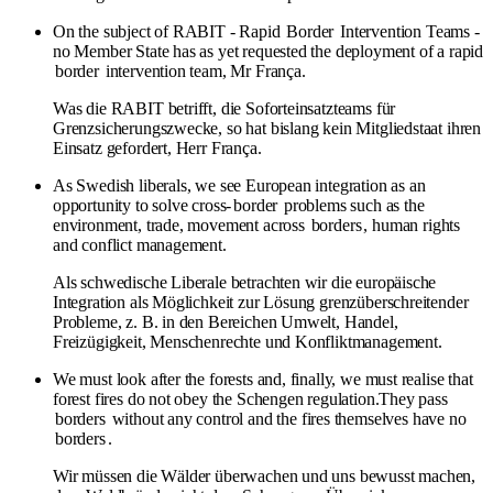
On the subject of RABIT - Rapid
Border
Intervention Teams -
no Member State has as yet requested the deployment of a rapid
border
intervention team, Mr França.
Was die RABIT betrifft, die Soforteinsatzteams für
Grenzsicherungszwecke, so hat bislang kein Mitgliedstaat ihren
Einsatz gefordert, Herr França.
As Swedish liberals, we see European integration as an
opportunity to solve cross-
border
problems such as the
environment, trade, movement across
borders
, human rights
and conflict management.
Als schwedische Liberale betrachten wir die europäische
Integration als Möglichkeit zur Lösung grenzüberschreitender
Probleme, z. B. in den Bereichen Umwelt, Handel,
Freizügigkeit, Menschenrechte und Konfliktmanagement.
We must look after the forests and, finally, we must realise that
forest fires do not obey the Schengen regulation.They pass
borders
without any control and the fires themselves have no
borders
.
Wir müssen die Wälder überwachen und uns bewusst machen,