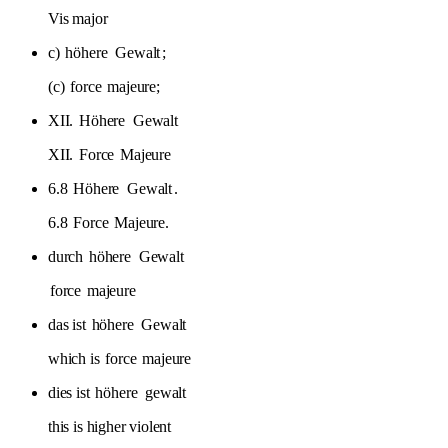
Vis major
c)
höhere
Gewalt
;
(c)
force
majeure;
XII.
Höhere
Gewalt
XII.
Force
Majeure
6.8
Höhere
Gewalt
.
6.8
Force
Majeure.
durch
höhere
Gewalt
force
majeure
das ist
höhere
Gewalt
which is
force
majeure
dies ist
höhere
gewalt
this is higher violent