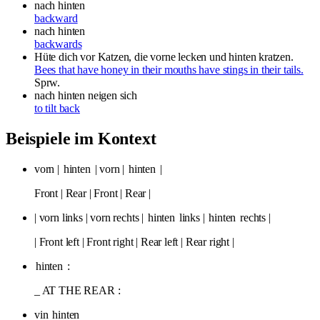
nach hinten
backward
nach hinten
backwards
Hüte dich vor Katzen, die vorne lecken und hinten kratzen.
Bees that have honey in their mouths have stings in their tails.
Sprw.
nach hinten neigen
sich
to tilt back
Beispiele im Kontext
vorn |
hinten
| vorn |
hinten
|
Front | Rear | Front | Rear |
| vorn links | vorn rechts |
hinten
links |
hinten
rechts |
| Front left | Front right | Rear left | Rear right |
hinten
:
_ AT THE REAR :
vin
hinten