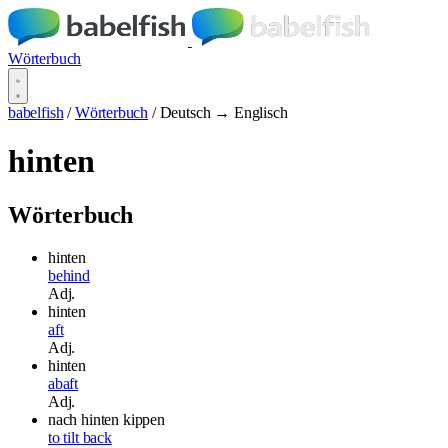
Wörterbuch
babelfish
/
Wörterbuch
/
Deutsch → Englisch
hinten
Wörterbuch
hinten
behind
Adj.
hinten
aft
Adj.
hinten
abaft
Adj.
nach hinten kippen
to tilt back