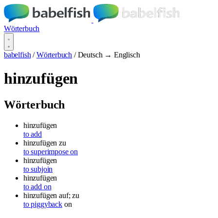
Wörterbuch
babelfish
/
Wörterbuch
/
Deutsch → Englisch
hinzufügen
Wörterbuch
hinzufügen
to add
hinzufügen zu
to superimpose on
hinzufügen
to subjoin
hinzufügen
to add on
hinzufügen
auf; zu
to piggyback
on