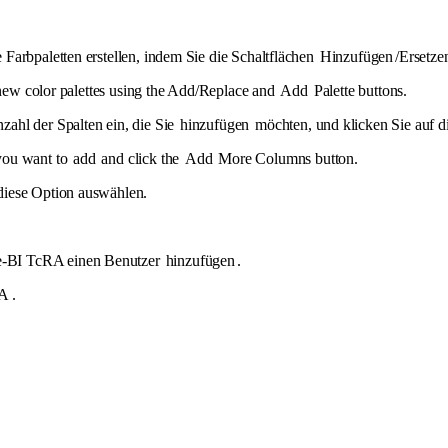
 Farbpaletten erstellen, indem Sie die Schaltflächen
Hinzufügen
/Ersetze
te new color palettes using the Add/Replace and
Add
Palette buttons.
zahl der Spalten ein, die Sie
hinzufügen
möchten, und klicken Sie auf d
you want to
add
and click the
Add
More Columns button.
diese Option auswählen.
-BI TcRA einen Benutzer
hinzufügen
.
A .