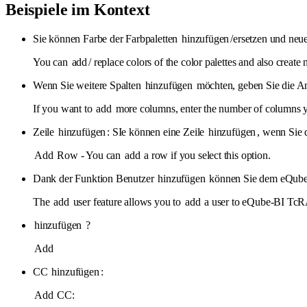
Beispiele im Kontext
Sie können Farbe der Farbpaletten
hinzufügen
/ersetzen und neue
You can
add
/ replace colors of the color palettes and also crea
Wenn Sie weitere Spalten
hinzufügen
möchten, geben Sie die An
If you want to
add
more columns, enter the number of columns 
Zeile
hinzufügen
: SIe können eine Zeile
hinzufügen
, wenn Sie 
Add
Row - You can
add
a row if you select this option.
Dank der Funktion Benutzer
hinzufügen
können Sie dem eQube
The
add
user feature allows you to
add
a user to eQube-BI TcR
hinzufügen
?
Add
CC
hinzufügen
:
Add
CC: