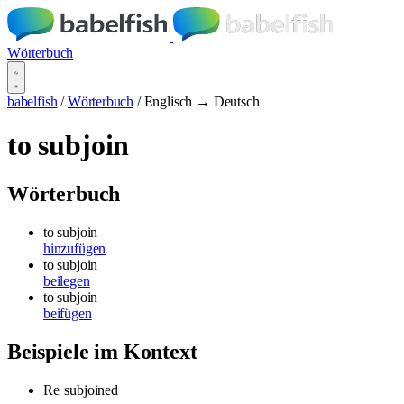
Wörterbuch
babelfish
/
Wörterbuch
/
Englisch → Deutsch
to subjoin
Wörterbuch
to subjoin
hinzufügen
to subjoin
beilegen
to subjoin
beifügen
Beispiele im Kontext
Re
subjoined